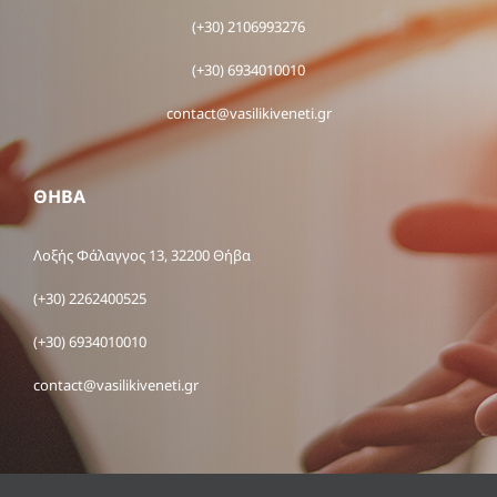
(+30) 2106993276
(+30) 6934010010
contact@vasilikiveneti.gr
ΘΗΒΑ
Λοξής Φάλαγγος 13, 32200 Θήβα
(+30) 2262400525
(+30) 6934010010
contact@vasilikiveneti.gr