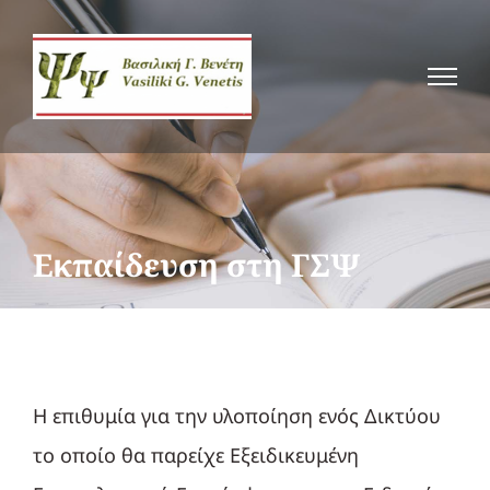
Μετάβαση
στο
περιεχόμενο
Εκπαίδευση στη ΓΣΨ
Η επιθυμία για την υλοποίηση ενός Δικτύου
το οποίο θα παρείχε Εξειδικευμένη