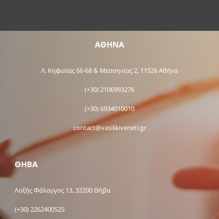
ΑΘΗΝΑ
Λ. Κηφισίας 66-68 & Μεσσηνίας 2, 11526 Αθήνα
(+30) 2106993276
(+30) 6934010010
contact@vasilikiveneti.gr
ΘΗΒΑ
Λοξής Φάλαγγος 13, 32200 Θήβα
(+30) 2262400525