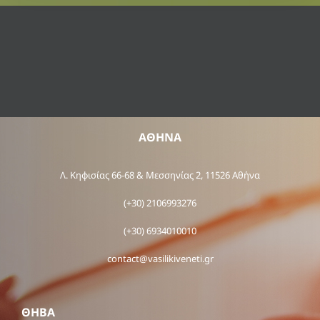
ΑΘΗΝΑ
Λ. Κηφισίας 66-68 & Μεσσηνίας 2, 11526 Αθήνα
(+30) 2106993276
(+30) 6934010010
contact@vasilikiveneti.gr
ΘΗΒΑ