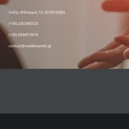
Λοξής Φάλαγγος 13, 32200 Θήβα
(+30) 2262400525
(+30) 6934010010
contact@vasilikiveneti.gr