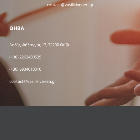
contact@vasilikiveneti.gr
ΘΗΒΑ
Λοξής Φάλαγγος 13, 32200 Θήβα
(+30) 2262400525
(+30) 6934010010
contact@vasilikiveneti.gr