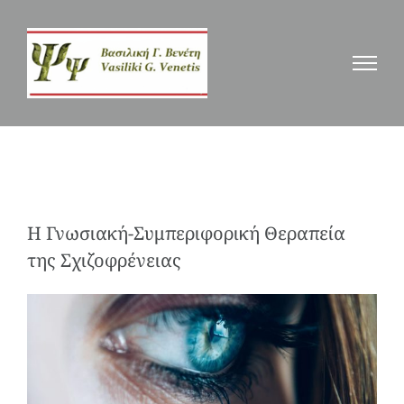
Μετάβαση
στο
περιεχόμενο
Η Γνωσιακή-Συμπεριφορική Θεραπεία
της Σχιζοφρένειας