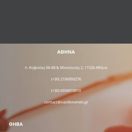
ΑΘΗΝΑ
Λ. Κηφισίας 66-68 & Μεσσηνίας 2, 11526 Αθήνα
(+30) 2106993276
(+30) 6934010010
contact@vasilikiveneti.gr
ΘΗΒΑ