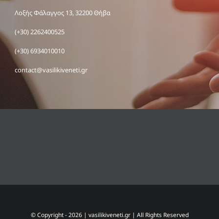
Λοξής Φάλαγγος 13, 32200 Θήβα
(+30) 2262400525
(+30) 6934010010
contact@vasilikiveneti.gr
© Copyright -
2026 |
vasilikiveneti.gr
| All Rights Reserved