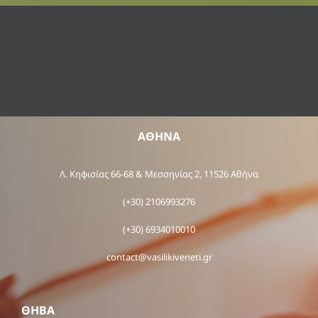
ΑΘΗΝΑ
Λ. Κηφισίας 66-68 & Μεσσηνίας 2, 11526 Αθήνα
(+30) 2106993276
(+30) 6934010010
contact@vasilikiveneti.gr
ΘΗΒΑ