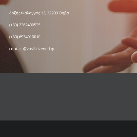
Λοξής Φάλαγγος 13, 32200 Θήβα
(+30) 2262400525
(+30) 6934010010
contact@vasilikiveneti.gr