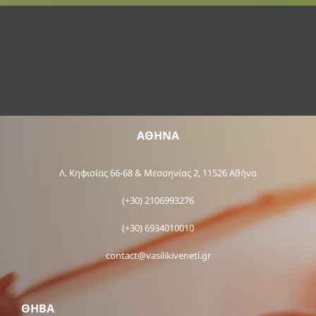
ΑΘΗΝΑ
Λ. Κηφισίας 66-68 & Μεσσηνίας 2, 11526 Αθήνα
(+30) 2106993276
(+30) 6934010010
contact@vasilikiveneti.gr
ΘΗΒΑ