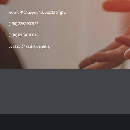
Λοξής Φάλαγγος 13, 32200 Θήβα
(+30) 2262400525
(+30) 6934010010
contact@vasilikiveneti.gr